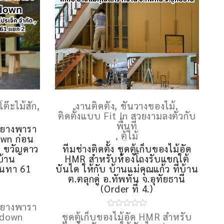
โต๊ะไม้สัก
,
งานติดตั้ง
,
ชั้นวางของไม้
,
ติดตั้งแบบ Fit In สวยงามลงตัวกับ
พื้นที่
ม้ยางพารา
,
ตู้ไม้
wn ก่อน
ัท ขวัญดาว
ทีมช่างติดตั้ง ชุดตู้เก็บของไม้อัด
บ้าน
HMR สำหรับห้องโถงรับแขกใต้
ินทา 61
บันได ให้กับ บ้านแม่คุณแก้ว ที่บ้าน
ต.ตลุกดู่ อ.ทัพทัน จ.อุทัยธานี
(Order ที่ 4.)
ม้ยางพารา
kdown
ชุดตู้เก็บของไม้อัด HMR สำหรับ