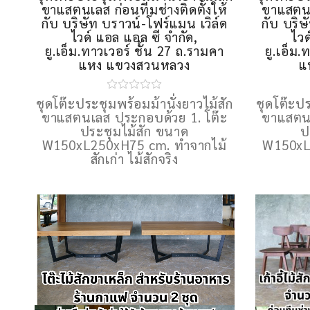
ขาแสตนเลส ก่อนทีมช่างติดตั้งให้
ขาแสตนเล
กับ บริษัท บราวน์-โฟร์แมน เวิล์ด
กับ บริษ
ไวด์ แอล แอล ซี จำกัด,
ไวด
ยู.เอ็ม.ทาวเวอร์ ชั้น 27 ถ.รามคา
ยู.เอ็ม
แหง แขวงสวนหลวง
แ
ชุดโต๊ะประชุมพร้อมม้านั่งยาวไม้สัก
ชุดโต๊ะปร
ขาแสตนเลส ประกอบด้วย 1. โต๊ะ
ขาแสตนเ
ประชุมไม้สัก ขนาด
ป
W150xL250xH75 cm. ทำจากไม้
W150xL
สักเก่า ไม้สักจริง