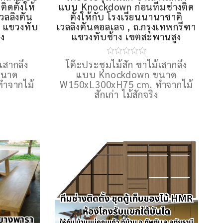
ิดตั้งให้
แบบ Knockdown ก่อนทีมช่างติด
วลลิงตัน
ตั้งให้กับ โรงเรียนนานาชาติ
า แขวงทับ
เวลลิงตันคอลเลจ , ถ.กรุงเทพกรีฑา
ูง
แขวงทับช้าง เขตสะพานสูง
เสากลึง
โต๊ะประชุมไม้สัก ขาไม้เสากลึง
ขนาด
แบบ Knockdown ขนาด
ำจากไม้
W150xL300xH75 cm. ทำจากไม้
สักเก่า ไม้สักจริง