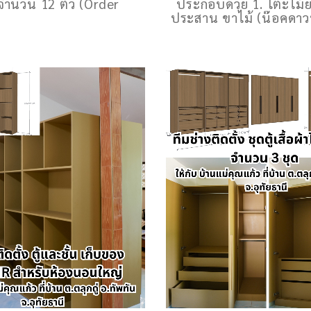
จำนวน 12 ตัว (Order
ประกอบด้วย 1. โต๊ะไม้
ประสาน ขาไม้ (น๊อคดาว