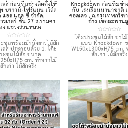
ส ก่อนทีมช่างติดตั้งให้
Knockdown ก่อนทีมช่างต
ัท บราวน์-โฟร์แมน เวิล์ด
กับ โรงเรียนนานาชาติ เ
์ แอล แอล ซี จำกัด,
คอลเลจ , ถ.กรุงเทพกรีฑ
.ทาวเวอร์ ชั้น 27 ถ.รามคา
ช้าง เขตสะพานส
หง แขวงสวนหลวง
โต๊ะประชุมไม้สัก ขาไม้
ะชุมพร้อมม้านั่งยาวไม้สัก
แบบ Knockdown 
ลส ประกอบด้วย 1. โต๊ะ
W150xL300xH75 cm. ท
ระชุมไม้สัก ขนาด
สักเก่า ไม้สักจริง
250xH75 cm. ทำจากไม้
สักเก่า ไม้สักจริง