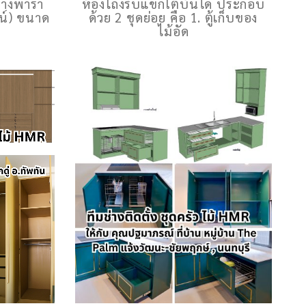
ยางพารา
ห้องโถงรับแขกใต้บันได ประกอบ
น์) ขนาด
ด้วย 2 ชุดย่อย คือ 1. ตู้เก็บของ
ไม้อัด