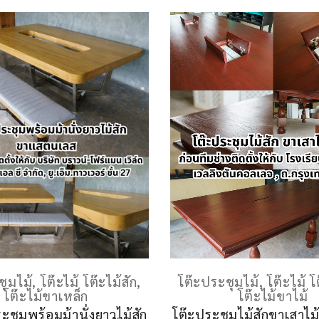
ชุมไม้
,
โต๊ะไม้ โต๊ะไม้สัก
,
โต๊ะประชุมไม้
,
โต๊ะไม้ โ
โต๊ะไม้ขาเหล็ก
โต๊ะไม้ขาไม้
ะชุมพร้อมม้านั่งยาวไม้สัก
โต๊ะประชุมไม้สักขาเสาไม