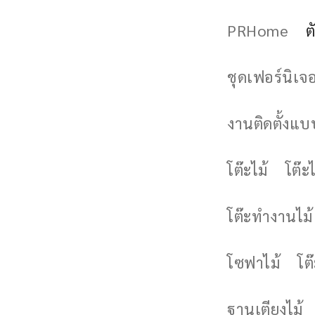
PRHome
ต
ชุดเฟอร์นิเจอร
งานติดตั้งแบบ
โต๊ะไม้
โต๊ะไ
โต๊ะทำงานไม้
โซฟาไม้
โต
ฐานเตียงไม้