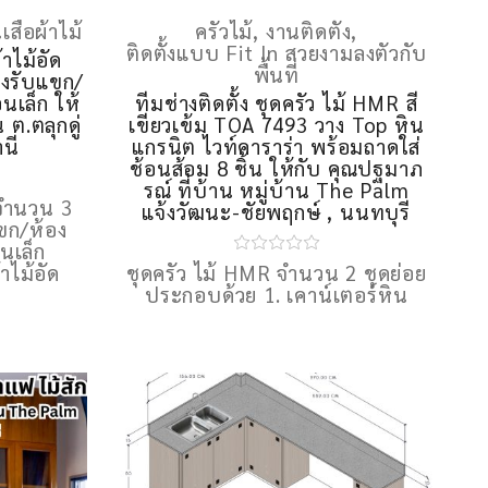
นเสื้อผ้าไม้
ครัวไม้
,
งานติดตั้ง
,
ติดตั้งแบบ Fit In สวยงามลงตัวกับ
ผ้าไม้อัด
พื้นที่
ถงรับแขก/
เล็ก ให้
ทีมช่างติดตั้ง ชุดครัว ไม้ HMR สี
 ต.ตลุกดู่
เขียวเข้ม TOA 7493 วาง Top หิน
านี
แกรนิต ไวท์คาราร่า พร้อมถาดใส่
ช้อนส้อม 8 ชิ้น ให้กับ คุณปฐมาภ
รณ์ ที่บ้าน หมู่บ้าน The Palm
R จำนวน 3
แจ้งวัฒนะ-ชัยพฤกษ์ , นนทบุรี
ขก/ห้อง
นเล็ก
้าไม้อัด
ชุดครัว ไม้ HMR จำนวน 2 ชุดย่อย
ประกอบด้วย 1. เคาน์เตอร์หิน