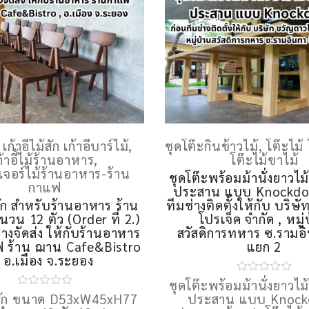
้ เก้าอี้ไม้สัก เก้าอี้บาร์ไม้
,
ชุดโต๊ะกินข้าวไม้
,
โต๊ะไม้ 
ก้าอี้ไม้ร้านอาหาร
,
โต๊ะไม้ขาไม้
ิเจอร์ไม้ร้านอาหาร-ร้าน
ชุดโต๊ะพร้อมม้านั่งยาวไ
กาแฟ
ประสาน แบบ Knockdo
ม้สัก สำหรับร้านอาหาร ร้าน
ทีมช่างติดตั้งให้กับ บริษ
วน 12 ตัว (Order ที่ 2.)
โปรเจ็ค จำกัด , หมู่
่างจัดส่ง ให้กับร้านอาหาร
สวัสดิการทหาร ซ.รามอ
ฟ ร้าน ฌาน Cafe&Bistro
แยก 2
, อ.เมือง จ.ระยอง
ชุดโต๊ะพร้อมม้านั่งยาวไ
ไม้สัก ขนาด D53xW45xH77
ประสาน แบบ Knoc