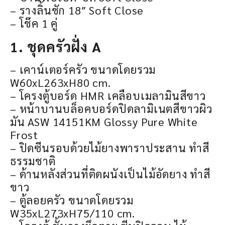
– รางลิ้นชัก 18″ Soft Close
– โช๊ค 1 คู่
1. ชุดครัวฝั่ง A
– เคาน์เตอร์ครัว ขนาดโดยรวม
W60xL263xH80 cm.
– โครงตู้บอร์ด HMR เคลือบเมลามินสีขาว
– หน้าบานบล็อคบอร์ดปิดลามิเนตสีขาวผิว
มัน ASW 14151KM Glossy Pure White
Frost
– ปิดซีนรอบด้วยไม้ยางพาราประสาน ทำสี
ธรรมชาติ
– ด้านหลังส่วนที่ติดผนังเป็นไม้อัดยาง ทำสี
ขาว
– ตู้ลอยครัว ขนาดโดยรวม
W35xL273xH75/110 cm.