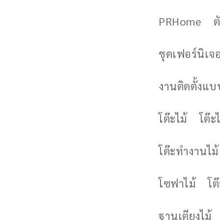
PRHome
ต
ชุดเฟอร์นิเจอร
งานติดตั้งแบบ
โต๊ะไม้
โต๊ะไ
โต๊ะทำงานไม้
โซฟาไม้
โต
ฐานเตียงไม้