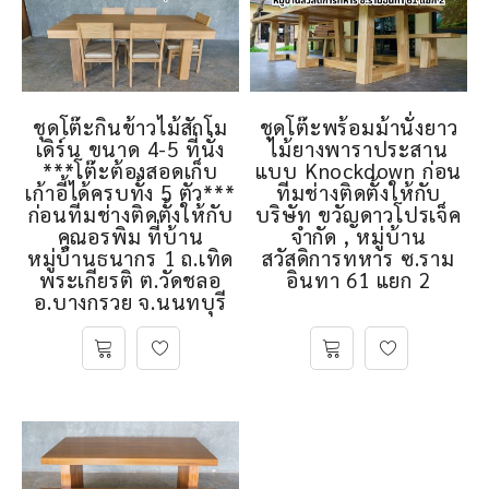
ชุดโต๊ะกินข้าวไม้สักโม
ชุดโต๊ะพร้อมม้านั่งยาว
เดิร์น ขนาด 4-5 ที่นั่ง
ไม้ยางพาราประสาน
***โต๊ะต้องสอดเก็บ
แบบ Knockdown ก่อน
เก้าอี้ได้ครบทั้ง 5 ตัว***
ทีมช่างติดตั้งให้กับ
ก่อนทีมช่างติดตั้งให้กับ
บริษัท ขวัญดาวโปรเจ็ค
คุณอรพิม ที่บ้าน
จำกัด , หมู่บ้าน
หมู่บ้านธนากร 1 ถ.เทิด
สวัสดิการทหาร ซ.ราม
พระเกียรติ ต.วัดชลอ
อินทา 61 แยก 2
อ.บางกรวย จ.นนทบุรี