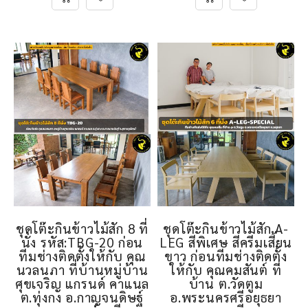
ชุดโต๊ะกินข้าวไม้สัก 8 ที่
ชุดโต๊ะกินข้าวไม้สัก A-
นั่ง รหัส:TBG-20 ก่อน
LEG สีพิเศษ สีครีมเสี้ยน
ทีมช่างติดตั้งให้กับ คุณ
ขาว ก่อนทีมช่างติดตั้ง
นวลนภา ที่บ้านหมู่บ้าน
ให้กับ คุณคมสันต์ ที่
ศุขเจริญ แกรนด์ คาแนล
บ้าน ต.วัดตูม
ต.ทุ่งกง อ.กาญจนดิษฐ์
อ.พระนครศรีอยุธยา