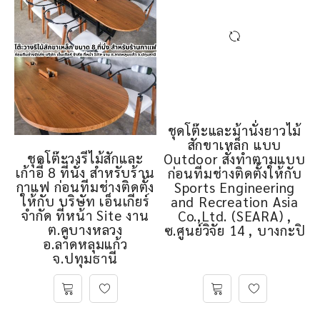
ชุดโต๊ะและม้านั่งยาวไม้
สักขาเหล็ก แบบ
ชุดโต๊ะวงรีไม้สักและ
Outdoor สั่งทำตามแบบ
เก้าอี้ 8 ที่นั่ง สำหรับร้าน
ก่อนทีมช่างติดตั้งให้กับ
กาแฟ ก่อนทีมช่างติดตั้ง
Sports Engineering
ให้กับ บริษัท เอ็นเกียร์
and Recreation Asia
จำกัด ที่หน้า Site งาน
Co.,Ltd. (SEARA) ,
ต.คูบางหลวง
ซ.ศูนย์วิจัย 14 , บางกะปิ
อ.ลาดหลุมแก้ว
จ.ปทุมธานี