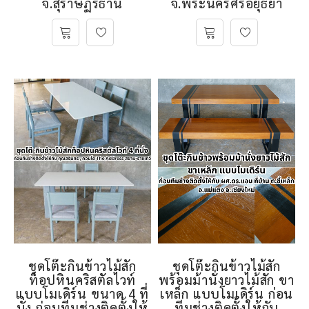
จ.สุราษฏร์ธานี
จ.พระนครศรีอยุธยา
ชุดโต๊ะกินข้าวไม้สัก
ชุดโต๊ะกินข้าวไม้สัก
ท็อปหินคริสตัลไวท์
พร้อมม้านั่งยาวไม้สัก ขา
แบบโมเดิร์น ขนาด 4 ที่
เหล็ก แบบโมเดิร์น ก่อน
นั่ง ก่อนทีมช่างติดตั้งให้
ทีมช่างติดตั้งให้กับ