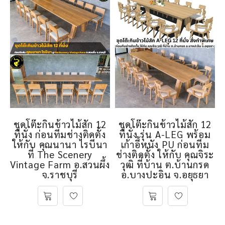
ชุดโต๊ะกินข้าวไม้สัก 12
ชุดโต๊ะกินข้าวไม้สัก 12
ที่นั่ง ก่อนทีมช่างติดตั้ง
ที่นั่ง รุ่น A-LEG พร้อม
ให้กับ คุณนานา ไรบีนา
เก้าอี้หนัง PU ก่อนทีม
ที่ The Scenery
ช่างติดตั้ง ให้กับ คุณจิระ
Vintage Farm อ.สวนผึ้ง
วุฒิ ที่บ้าน ต.บ้านกรด
จ.ราชบุรี
อ.บางปะอิน จ.อยุธยา