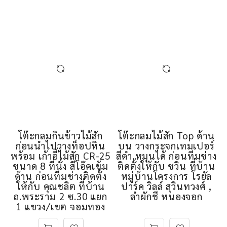
โต๊ะกลมกินข้าวไม้สัก
โต๊ะกลมไม้สัก Top ด้าน
ก่อนนำไปวางท็อปหิน
บน วางกระจกเทมเปอร์
พร้อม เก้าอี้ไม้สัก CR-25
สีดำ หมุนได้ ก่อนทีมช่าง
ขนาด 8 ที่นั่ง สีโอ๊คเข้ม
ติดตั้งให้กับ ชวิน ที่บ้าน
ด้าน ก่อนทีมช่างติดตั้ง
หมู่บ้านโครงการ โรยัล
ให้กับ คุณชลิต ที่บ้าน
ปาร์ค วิลล์ สุวินทวงศ์ ,
ถ.พระราม 2 ซ.30 แยก
ลำผักชี หนองจอก
1 แขวง/เขต จอมทอง