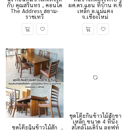
กับ คุณสรินทร , คอนโด
ผศ.ดร.แอน ที่บ้าน ต.ขี้
The Address สยาม-
เหล็ก อ.แม่แตง
ราชเทวี
จ.เชียงใหม่
ชุดโต๊ะกินข้าวไม้สัก
ชุดโต๊ะกินข้าวไม้สักขา