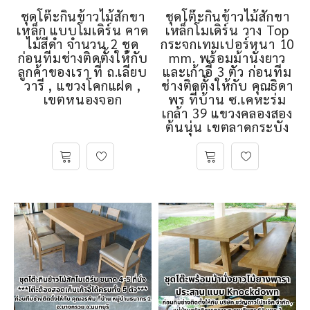
ชุดโต๊ะกินข้าวไม้สักขา
ชุดโต๊ะกินข้าวไม้สักขา
เหล็ก แบบโมเดิร์น คาด
เหล็กโมเดิร์น วาง Top
ไม้สีดำ จำนวน 2 ชุด
กระจกเทมเปอร์หนา 10
ก่อนทีมช่างติดตั้งให้กับ
mm. พร้อมม้านั่งยาว
ลูกค้าของเรา ที่ ถ.เลียบ
และเก้าอี้ 3 ตัว ก่อนทีม
วารี , แขวงโคกแฝด ,
ช่างติดตั้งให้กับ คุณธิดา
เขตหนองจอก
พร ที่บ้าน ซ.เคหะร่ม
เกล้า 39 แขวงคลองสอง
ต้นนุ่น เขตลาดกระบัง