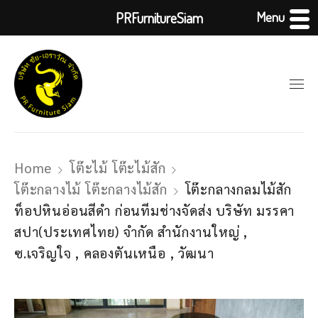
Menu
PRFurnitureSiam
Home
โต๊ะไม้ โต๊ะไม้สัก
โต๊ะกลางไม้ โต๊ะกลางไม้สัก
โต๊ะกลางกลมไม้สัก
ท็อปหินอ่อนสีดำ ก่อนทีมช่างจัดส่ง บริษัท มรรคา
สปา(ประเทศไทย) จำกัด สำนักงานใหญ่ ,
ซ.เจริญใจ , คลองตันเหนือ , วัฒนา