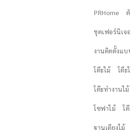
PRHome
ต
ชุดเฟอร์นิเจอร
งานติดตั้งแบบ
โต๊ะไม้
โต๊ะไ
โต๊ะทำงานไม้
โซฟาไม้
โต
ฐานเตียงไม้