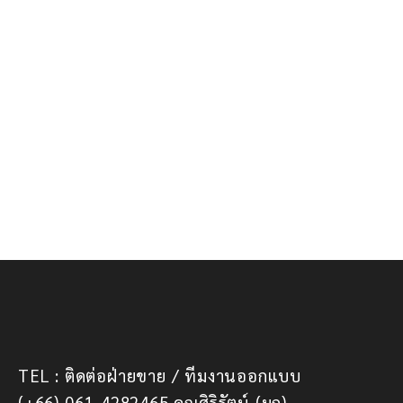
TEL : ติดต่อฝ่ายขาย / ทีมงานออกแบบ
(+66) 061-4282465 คุณศิริรัตน์ (มุก)