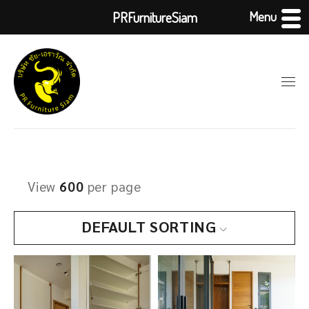
Menu
PRFurnitureSiam
View
600
per page
DEFAULT SORTING