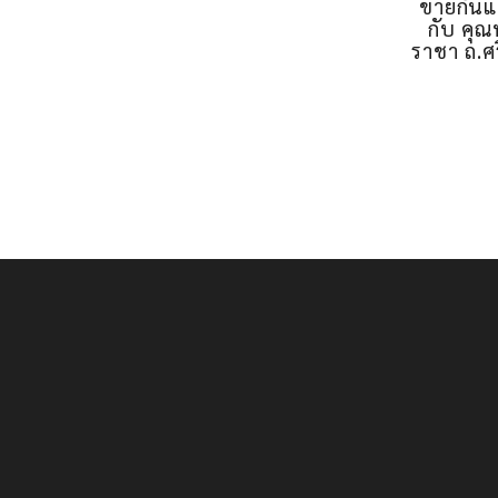
3 ชั้น 
ข่ายกันแ
กับ คุณ
ราชา ถ.ศ