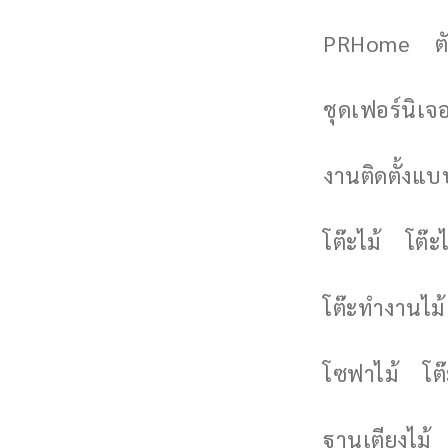
PRHome
ต
ชุดเฟอร์นิเจอร
งานติดตั้งแบบ
โต๊ะไม้
โต๊ะไ
โต๊ะทำงานไม้
โซฟาไม้
โต
ฐานเตียงไม้