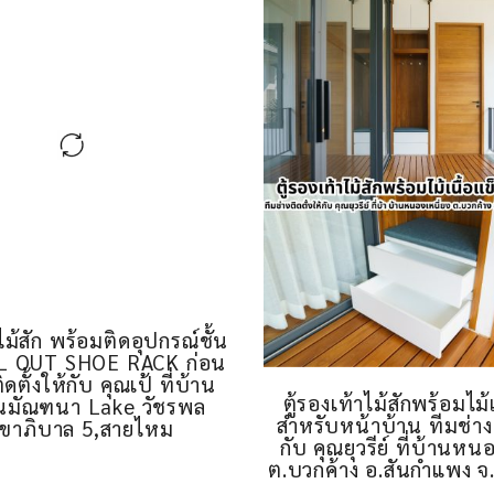
าไม้สัก พร้อมติดอุปกรณ์ชั้น
ตู้รองเท้าไม้สักพร้อมไม้
L OUT SHOE RACK ก่อน
สำหรับหน้าบ้าน ทีมช่างต
ิดตั้งให้กับ คุณเป้ ที่บ้าน
กับ คุณยุวรีย์ ที่บ้านหน
านมัณฑนา Lake วัชรพล
ต.บวกค้าง อ.สันกำแพง จ.
ุขาภิบาล 5,สายไหม