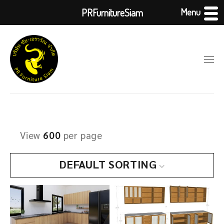
Menu
PRFurnitureSiam
View
600
per page
DEFAULT SORTING