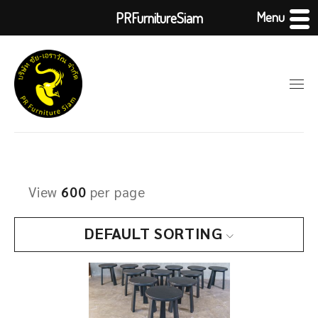
Menu
PRFurnitureSiam
View
600
per page
DEFAULT SORTING