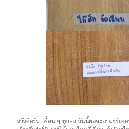
สวัสดีครับ เพื่อน ๆ ทุกคน วันนี้ผมจะมาแชร์เทค