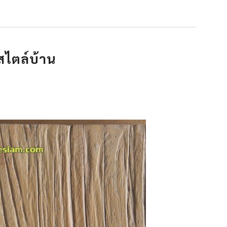
บสไตล์บ้าน