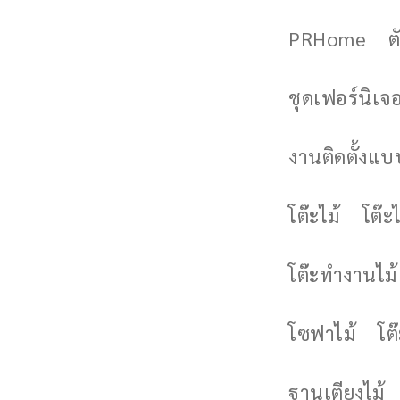
PRHome
ต
ชุดเฟอร์นิเจอร
งานติดตั้งแบบ
โต๊ะไม้
โต๊ะไ
โต๊ะทำงานไม้
โซฟาไม้
โต
ฐานเตียงไม้