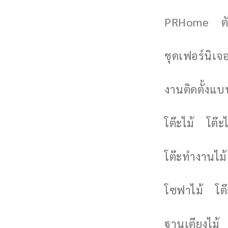
PRHome
ต
ชุดเฟอร์นิเจอร
งานติดตั้งแบบ
โต๊ะไม้
โต๊ะไ
โต๊ะทำงานไม้
โซฟาไม้
โต
ฐานเตียงไม้