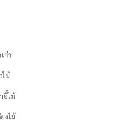
กเก่า
วไม้
าอี้ไม้
ียงไม้