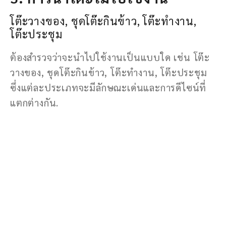
โต๊ะวางของ, ชุดโต๊ะกินข้าว, โต๊ะทำงาน,
โต๊ะประชุม
ต้องสำรวจว่าจะนำไปใช้งานเป็นแบบใด เช่น โต๊ะ
วางของ, ชุดโต๊ะกินข้าว, โต๊ะทำงาน, โต๊ะประชุม
ซึ่งแต่ละประเภทจะมีลักษณะเด่นและการดีไซน์ที่
แตกต่างกัน.