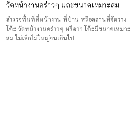
วัดหน้างานคร่าวๆ และขนาดเหมาะสม
สำรวจพื้นที่ที่หน้างาน ที่บ้าน หรือสถานที่จัดวาง
โต๊ะ วัดหน้างานคร่าวๆ หรือว่า โต๊ะมีขนาดเหมาะ
สม ไม่เล็กไม่ใหญ่จนเกินไป.