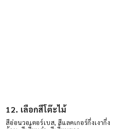
12. เลือกสีโต๊ะไม้
สีอ่อนวอเตอร์เบส, สีแลคเกอร์กึ่งเงากึ่ง