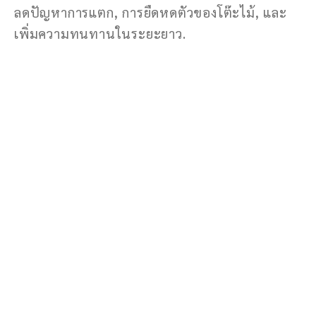
ลดปัญหาการแตก, การยืดหดตัวของโต๊ะไม้, และ
เพิ่มความทนทานในระยะยาว.