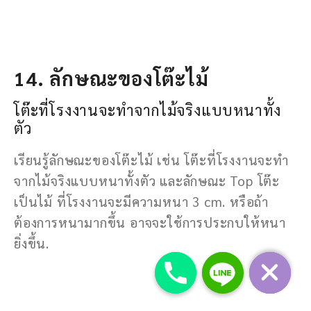
14. ลักษณะของโต๊ะไม้
โต๊ะที่โรงงานจะทำจากไม้จริงแบบหนาทั้ง
ตัว
เรียนรู้ลักษณะของโต๊ะไม้ เช่น โต๊ะที่โรงงานจะทำ
จากไม้จริงแบบหนาทั้งตัว และลักษณะ Top โต๊ะ
เป็นไม้ ที่โรงงานจะมีความหนา 3 cm. หรือถ้า
ต้องการหนามากขึ้น อาจจะใช้การประกบให้หนา
ยิ่งขึ้น.