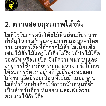
2. ตรวจสอบคุณภาพไม้จริง
ไม้ที่ใช้ในการผลิต
โต๊ะไม้หินอ่อน
มีบทบาท
สำคัญในการกำหนดคุณภาพและมูลค่าโดย
รวม มองหาโต๊ะที่ทำจากไม้สัก ไม้เนื้อแข็ง
เช่น ไม้สัก ไม้แดง ไม้เต็ง ไม้รัง ไม้ปา ไม้โอ๊ค
วอลนัท หรือเมเปิ้ล ซึ่งมีความทนทานและ
อายุการใช้งานที่ยาวนาน นอกจากนี้ ไม้ควร
ได้รับการขัดเงาอย่างดี ไม่มีร่องรอยแตก
โก่งงอ หรือมีรอยเปื้อนที่ไม่สม่ำเสมอ ฐาน
ไม้ที่ทำขึ้นอย่างดีจะให้การสนับสนุนที่จำ
เป็นสำหรับท็อปหินอ่อน และเพิ่มความ
สวยงามให้กับโต๊ะ