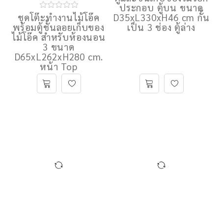
ประกอบ ตู้บน ขนาด
ชุดโต๊ะทํางานไม้โอ๊ค
D35xL330xH46 cm กั้น
พร้อมตู้ชั้นลอยเก็บของ
เป็น 3 ช่อง ตู้ล่าง
ไม้โอ๊ค สำหรับห้องนอน
3 ขนาด
D65xL262xH280 cm.
หน้า Top