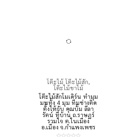
โต๊ะไม้ โต๊ะไม้สัก
,
โต๊ะไม้ขาไม้
โต๊ะไม้สักโมเดิร์น ทํามุม
มนทั้ง 4 มุม ทีมช่างติด
ตั้้งให้กับ คุณบั้ม ลีลา
รัตน์ ที่บ้าน ถ.ราษฏร์
รวมใจ ต.ในเมือง