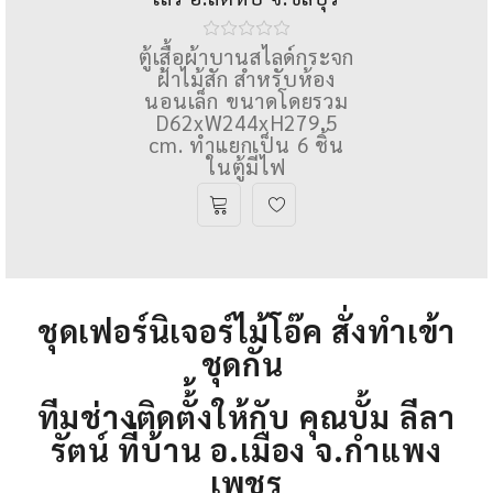
ตู้เสื้อผ้าบานสไลด์กระจก
ฝ้าไม้สัก สำหรับห้อง
นอนเล็ก ขนาดโดยรวม
D62xW244xH279.5
cm. ทําแยกเป็น 6 ชิ้น
ในตู้มีไฟ
ชุดเฟอร์นิเจอร์ไม้โอ๊ค สั่งทำเข้า
ชุดกัน
ทีมช่างติดตั้้งให้กับ คุณบั้ม ลีลา
รัตน์ ที่บ้าน อ.เมือง จ.กําแพง
เพชร