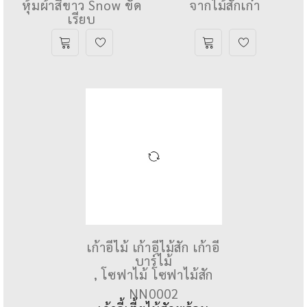
cm. ทำจากไม้สักเก่า ไม้
เบาะผ้าสีขาว ขนาดโดย
สักจริง ทั้งตัว เบาะและ
รวม W56.5xL50xH53
พนักพิงหนาประมาณ 2"
cm. จำนวน 8 ชุด ทำ
หุ้มผ้าสีขาว Snow ขัด
จากไม้สักเก่า
เรียบ
เก้าอี้ไม้ เก้าอี้ไม้สัก เก้าอี้
บาร์ไม้