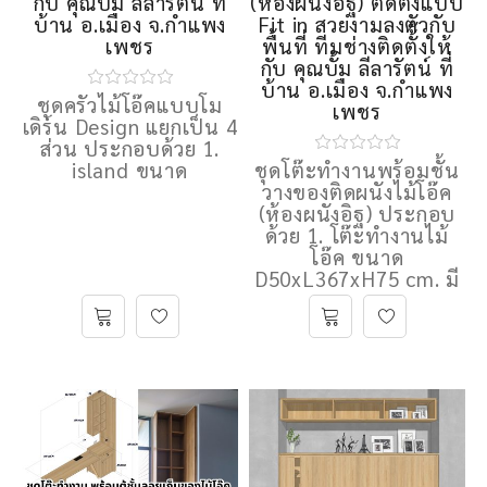
กับ คุณบั้ม ลีลารัตน์ ที่
(ห้องผนังอิฐ) ติดตั้งแบบ
บ้าน อ.เมือง จ.กําแพง
Fit in สวยงามลงตัวกับ
เพชร
พื้นที่ ทีมช่างติดตั้้งให้
กับ คุณบั้ม ลีลารัตน์ ที่
บ้าน อ.เมือง จ.กําแพง
ชุดครัวไม้โอ๊คแบบโม
เพชร
เดิร์น Design แยกเป็น 4
ส่วน ประกอบด้วย 1.
island ขนาด
ชุดโต๊ะทำงานพร้อมชั้น
วางของติดผนังไม้โอ๊ค
(ห้องผนังอิฐ) ประกอบ
ด้วย 1. โต๊ะทำงานไม้
โอ๊ค ขนาด
D50xL367xH75 cm. มี