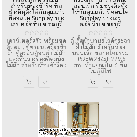
สำหรับห้องซักรีด ทีม
นอนเล็ก ทีมช่างติดตั้ง
ช่างติดตั้งให้กับคุณแก้ว
ให้กับคุณแก้ว ที่คอนโด
ที่คอนโด Sunplay บาง
Sunplay บางเสร่
เสร่ อ.สัตหีบ จ.ชลบุรี
อ.สัตหีบ จ.ชลบุรี
เคาน์เตอร์ครัว พร้อมชุด
ตู้เสื้อผ้าบานสไลด์กระจก
ตู้ลอย , ตู้ครอบเครื่องซัก
ฝ้าไม้สัก สำหรับห้อง
ผ้า ตู้ครอบตู้อบผ้าไม้สัก
นอนเล็ก ขนาดโดยรวม
และชั้นวางของติดผนัง
D62xW244xH279.5
ไม้สัก สำหรับห้องซักรีด :
cm. ทําแยกเป็น 6 ชิ้น
ในตู้มีไฟ