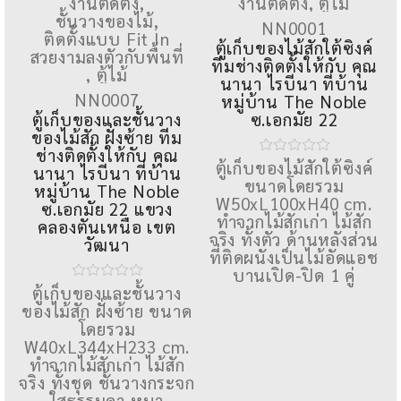
งานติดตั้ง
,
งานติดตั้ง
,
ตู้ไม้
ชั้นวางของไม้
,
NN0001
ติดตั้งแบบ Fit In
ตู้เก็บของไม้สักใต้ซิงค์
สวยงามลงตัวกับพื้นที่
ทีมช่างติดตั้งให้กับ คุณ
,
ตู้ไม้
นานา ไรบีนา ที่บ้าน
NN0007
หมู่บ้าน The Noble
ตู้เก็บของและชั้นวาง
ซ.เอกมัย 22
ของไม้สัก ฝั่งซ้าย ทีม
ช่างติดตั้งให้กับ คุณ
ตู้เก็บของไม้สักใต้ซิงค์
นานา ไรบีนา ที่บ้าน
ขนาดโดยรวม
หมู่บ้าน The Noble
W50xL100xH40 cm.
ซ.เอกมัย 22 แขวง
ทำจากไม้สักเก่า ไม้สัก
คลองตันเหนือ เขต
จริง ทั้งตัว ด้านหลังส่วน
วัฒนา
ที่ติดผนังเป็นไม้อัดแอช
บานเปิด-ปิด 1 คู่
ตู้เก็บของและชั้นวาง
ของไม้สัก ฝั่งซ้าย ขนาด
โดยรวม
W40xL344xH233 cm.