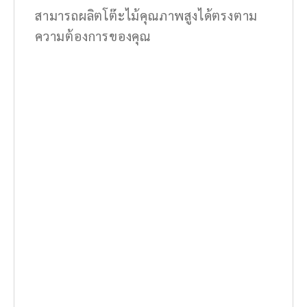
สามารถผลิตโต๊ะไม้คุณภาพสูงได้ตรงตาม
ความต้องการของคุณ