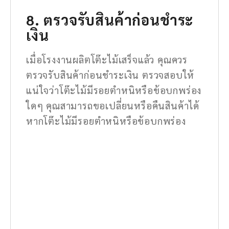
8. ตรวจรับสินค้าก่อนชำระ
เงิน
เมื่อโรงงานผลิตโต๊ะไม้เสร็จแล้ว คุณควร
ตรวจรับสินค้าก่อนชำระเงิน ตรวจสอบให้
แน่ใจว่าโต๊ะไม้มีรอยตำหนิหรือข้อบกพร่อง
ใดๆ คุณสามารถขอเปลี่ยนหรือคืนสินค้าได้
หากโต๊ะไม้มีรอยตำหนิหรือข้อบกพร่อง