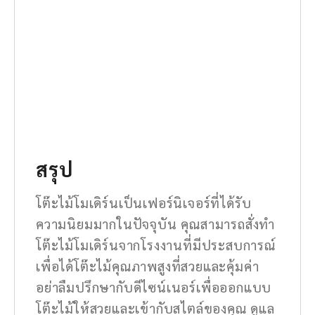
สรุป
โต๊ะไม้โมเดิร์นเป็นเฟอร์นิเจอร์ที่ได้รับ
ความนิยมมากในปัจจุบัน คุณสามารถสั่งทำ
โต๊ะไม้โมเดิร์นจากโรงงานที่มีประสบการณ์
เพื่อได้โต๊ะไม้คุณภาพสูงที่สวยและคุ้มค่า
อย่าลืมปรึกษากับดีไซน์เนอร์เพื่อออกแบบ
โต๊ะไม้ให้สวยและเข้ากับสไตล์ของคุณ ดูแล