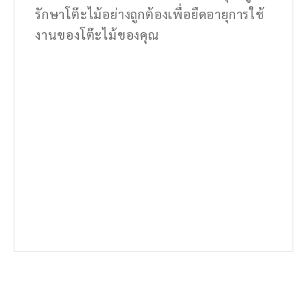
รักษาโต๊ะไม้อย่างถูกต้องเพื่อยืดอายุการใช้
งานของโต๊ะไม้ของคุณ