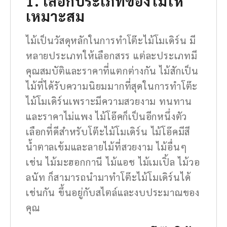
1. เลือกประเภทของไม้ให้
เหมาะสม
ไม้เป็นวัสดุหลักในการทำโต๊ะไม้โมเดิร์น มี
หลายประเภทให้เลือกสรร แต่ละประเภทมี
คุณสมบัติและราคาที่แตกต่างกัน ไม้สักเป็น
ไม้ที่ได้รับความนิยมมากที่สุดในการทำโต๊ะ
ไม้โมเดิร์นเพราะมีความสวยงาม ทนทาน
และราคาไม่แพง ไม้โอ๊คก็เป็นอีกหนึ่งตัว
เลือกที่ดีสำหรับโต๊ะไม้โมเดิร์น ไม้โอ๊คมีสี
น้ำตาลเข้มและลายไม้ที่สวยงาม ไม้อื่นๆ
เช่น ไม้มะฮอกกานี ไม้แอช ไม้เมเปิ้ล ไม้วอ
ลนัท ก็สามารถนำมาทำโต๊ะไม้โมเดิร์นได้
เช่นกัน ขึ้นอยู่กับสไตล์และงบประมาณของ
คุณ