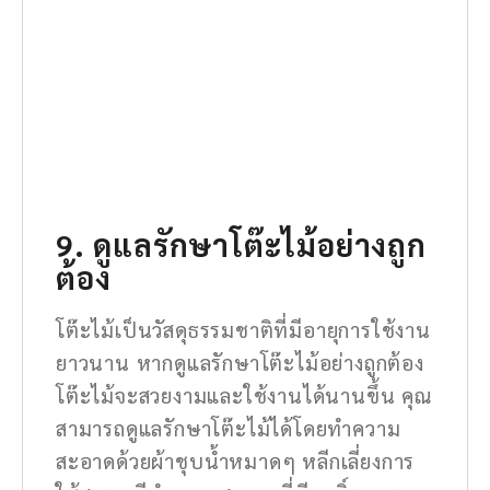
9. ดูแลรักษาโต๊ะไม้อย่างถูก
ต้อง
โต๊ะไม้เป็นวัสดุธรรมชาติที่มีอายุการใช้งาน
ยาวนาน หากดูแลรักษาโต๊ะไม้อย่างถูกต้อง
โต๊ะไม้จะสวยงามและใช้งานได้นานขึ้น คุณ
สามารถดูแลรักษาโต๊ะไม้ได้โดยทำความ
สะอาดด้วยผ้าชุบน้ำหมาดๆ หลีกเลี่ยงการ