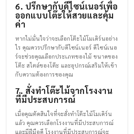
6. ปรึกษากับดีไซน์เนอร์เพื่อ
ออกแบบโต๊ะให้สวยและคุ้ม
ค่า
หากไม่มั่นใจว่าจะเลือกโต๊ะไม้โมเดิร์นอย่าง
ไร คุณควรปรึกษากับดีไซน์เนอร์ ดีไซน์เนอ
ร์จะช่วยคุณเลือกประเภทของไม้ ขนาดของ
โต๊ะ สไตล์ของโต๊ะ และอุปกรณ์เสริมให้เข้า
กับความต้องการของคุณ
7. สั่งทำโต๊ะไม้จากโรงงาน
ที่มีประสบการณ์
เมื่อคุณตัดสินใจที่จะสั่งทำโต๊ะไม้โมเดิร์น
แล้ว คุณควรเลือกโรงงานที่มีประสบการณ์
และมีฝีมือดี โรงงานที่มีประสบการณ์จะ