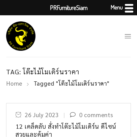
Menu
PRFurnitureSiam
TAG: โต๊ะไม้โมเดิร์นราคา
Home
Tagged "โต๊ะไม้โมเดิร์นราคา"
26 July 2023
0 comments
12 เคล็ดลับ สั่งทำโต๊ะไม้โมเดิร์น ดีไซน์
สวยและคุ้มค่า