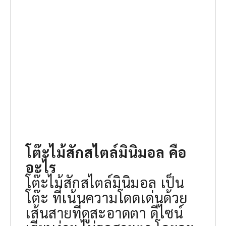
โต๊ะไม้สักสไตล์มินิมอล
คือ
อะไร
โต๊ะไม้สักสไตล์มินิมอล เป็น
โต๊ะ ที่เน้นความโดดเด่นด้วย
เส้นสายที่ดูสะอาดตา ดีไซน์