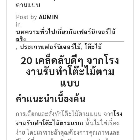
ตามแบบ
Post by
ADMIN
in
บทความทั่วไปเกี่ยวกับเฟอร์นิเจอร์ไม้
จริง
,
ประเภทเฟอร์นิเจอร์ไม้
,
โต๊ะไม้
20 เคล็ดลับดีๆ จาก
โรง
งานรับทําโต๊ะไม้ตาม
แบบ
คำแนะนำเบื้องต้น
การเลือกและสั่งทำโต๊ะไม้ตามแบบ จาก
โรง
งานรับทําโต๊ะไม้ตามแบบ
นั้นไม่ใช่เรื่อง
ง่าย โดยเฉพาะถ้าคุณต้องการคุณภาพและ