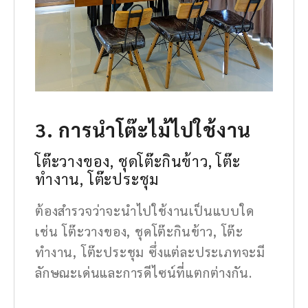
3. การนำโต๊ะไม้ไปใช้งาน
โต๊ะวางของ, ชุดโต๊ะกินข้าว, โต๊ะ
ทำงาน, โต๊ะประชุม
ต้องสำรวจว่าจะนำไปใช้งานเป็นแบบใด
เช่น โต๊ะวางของ, ชุดโต๊ะกินข้าว, โต๊ะ
ทำงาน, โต๊ะประชุม ซึ่งแต่ละประเภทจะมี
ลักษณะเด่นและการดีไซน์ที่แตกต่างกัน.