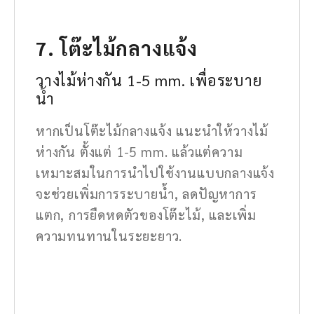
7. โต๊ะไม้กลางแจ้ง
วางไม้ห่างกัน 1-5 mm. เพื่อระบาย
น้ำ
หากเป็นโต๊ะไม้กลางแจ้ง แนะนำให้วางไม้
ห่างกัน ตั้งแต่ 1-5 mm. แล้วแต่ความ
เหมาะสมในการนำไปใช้งานแบบกลางแจ้ง
จะช่วยเพิ่มการระบายน้ำ, ลดปัญหาการ
แตก, การยืดหดตัวของโต๊ะไม้, และเพิ่ม
ความทนทานในระยะยาว.