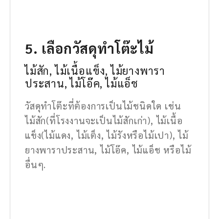
5. เลือกวัสดุทำ
โต๊ะไม้
ไม้สัก, ไม้เนื้อแข็ง, ไม้ยางพารา
ประสาน, ไม้โอ๊ค, ไม้แอ็ช
วัสดุทำโต๊ะที่ต้องการเป็นไม้ชนิดใด เช่น
ไม้สัก(ที่โรงงานจะเป็นไม้สักเก่า), ไม้เนื้อ
แข็ง(ไม้แดง, ไม้เต็ง, ไม้รังหรือไม้เปา), ไม้
ยางพาราประสาน, ไม้โอ๊ค, ไม้แอ็ช หรือไม้
อื่นๆ.