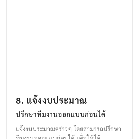
8. แจ้งงบประมาณ
ปรึกษาทีมงานออกแบบก่อนได้
แจ้งงบประมาณคร่าวๆ โดยสามารถปรึกษา
ทีมงานออกแบบก่อนได้ เพื่อให้ได้