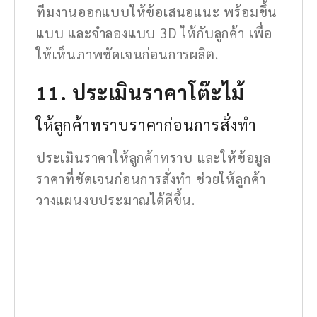
ทีมงานออกแบบให้ข้อเสนอแนะ พร้อมขึ้น
แบบ และจำลองแบบ 3D ให้กับลูกค้า เพื่อ
ให้เห็นภาพชัดเจนก่อนการผลิต.
11. ประเมินราคา
โต๊ะไม้
ให้ลูกค้าทราบราคาก่อนการสั่งทำ
ประเมินราคาให้ลูกค้าทราบ และให้ข้อมูล
ราคาที่ชัดเจนก่อนการสั่งทำ ช่วยให้ลูกค้า
วางแผนงบประมาณได้ดีขึ้น.