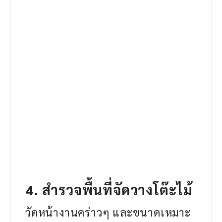
4. สำรวจพื้นที่จัดวาง
โต๊ะไม้
วัดหน้างานคร่าวๆ และขนาดเหมาะ