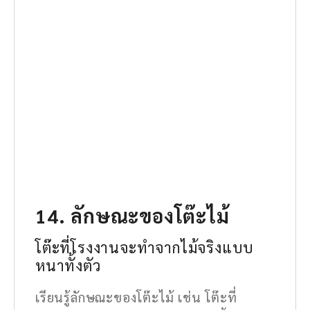
14. ลักษณะของโต๊ะไม้
โต๊ะที่โรงงานจะทำจากไม้จริงแบบ
หนาทั้งตัว
เรียนรู้ลักษณะของโต๊ะไม้ เช่น โต๊ะที่