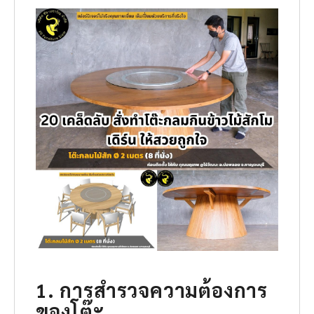
1. การสำรวจความต้องการ
ของโต๊ะ