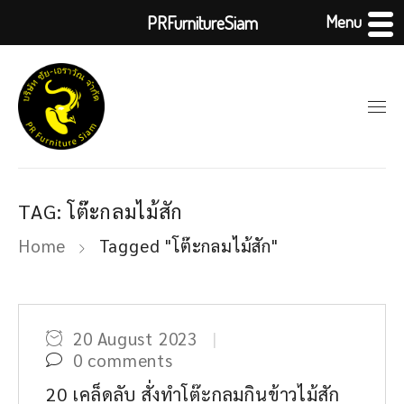
Menu
PRFurnitureSiam
TAG: โต๊ะกลมไม้สัก
Home
Tagged "โต๊ะกลมไม้สัก"
20 August 2023
0 comments
20 เคล็ดลับ สั่งทำโต๊ะกลมกินข้าวไม้สัก