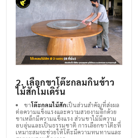
2. เลือกขาโต๊ะกลมกินข้าว
ไม้สักโมเดิร์น
ขา
โต๊ะกลมไม้สัก
เป็นส่วนสำคัญที่ส่งผล
ต่อความแข็งแรงและความสวยงามอีกด้วย
ขาเหล็กมีความแข็งแรง ส่วนขาไม้มีความ
อบอุ่นและเป็นธรรมชาติ การเลือกขาโต๊ะที่
เหมาะสมจะช่วยให้โต๊ะมีความทนทานและ