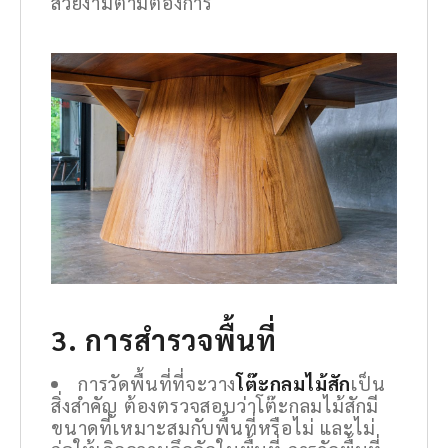
สวยงามตามต้องการ
3. การสำรวจพื้นที่
การวัดพื้นที่ที่จะวาง
โต๊ะกลมไม้สัก
เป็น
สิ่งสำคัญ ต้องตรวจสอบว่าโต๊ะกลมไม้สักมี
ขนาดที่เหมาะสมกับพื้นที่หรือไม่ และไม่