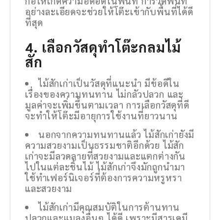
ก่อให้เกิดความอึดอัดในพื้นที่ การวัดพื้นที่
อย่างละเอียดจะช่วยให้โต๊ะเข้ากับพื้นที่ได้ดี
ที่สุด
4. เลือกวัสดุทำโต๊ะกลมไม้
สัก
ไม้สักเก่าเป็นวัสดุที่แนะนำ มีข้อดีใน
เรื่องของความทนทาน ไม่กลัวปลวก และ
มูลค่าจะเพิ่มขึ้นตามเวลา การเลือกวัสดุที่ดี
จะทำให้โต๊ะมีอายุการใช้งานที่ยาวนาน
นอกจากความทนทานแล้ว ไม้สักเก่ายังมี
ความสวยงามเป็นธรรมชาติอีกด้วย ไม้สัก
เก่าจะมีลวดลายที่สวยงามและแตกต่างกัน
ไปในแต่ละชิ้นไม้ ไม้สักเก่าจึงมักถูกนำมา
ใช้ทำเฟอร์นิเจอร์ที่ต้องการความหรูหรา
และสวยงาม
ไม้สักเก่ามีคุณสมบัติในการต้านทาน
ปลวกและแมลงอื่นๆ ได้ดี เพราะมีสารเคมี