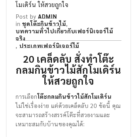
โมเดิร์น ให้สวยถูกใจ
Post by
ADMIN
in
ชุดโต๊ะกินข้าวไม้
,
บทความทั่วไปเกี่ยวกับเฟอร์นิเจอร์ไม้
จริง
,
ประเภทเฟอร์นิเจอร์ไม้
20 เคล็ดลับ สั่งทำ
โต๊ะ
กลมกินข้าวไม้สัก
โมเดิร์น
ให้สวยถูกใจ
การเลือก
โต๊ะกลมกินข้าวไม้สักโมเดิร์น
ไม่ใช่เรื่องง่าย แต่ด้วยเคล็ดลับ 20 ข้อนี้ คุณ
จะสามารถสร้างสรรค์โต๊ะที่สวยงามและ
เหมาะสมกับบ้านของคุณได้: