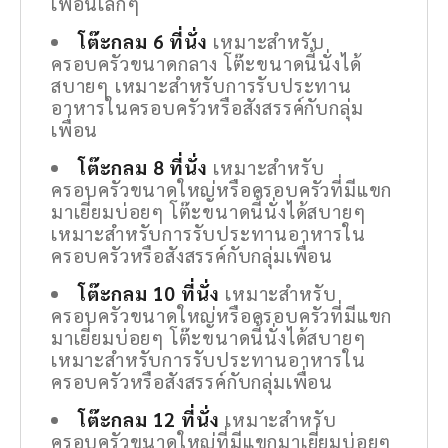
เพื่อนเล็กๆ
โต๊ะกลม 6 ที่นั่ง
เหมาะสำหรับ
ครอบครัวขนาดกลาง โต๊ะขนาดนี้นั่งได้
สบายๆ เหมาะสำหรับการรับประทาน
อาหารในครอบครัวหรือสังสรรค์กับกลุ่ม
เพื่อน
โต๊ะกลม 8 ที่นั่ง
เหมาะสำหรับ
ครอบครัวขนาดใหญ่หรือครอบครัวที่มีแขก
มาเยี่ยมบ่อยๆ โต๊ะขนาดนี้นั่งได้สบายๆ
เหมาะสำหรับการรับประทานอาหารใน
ครอบครัวหรือสังสรรค์กับกลุ่มเพื่อน
โต๊ะกลม 10 ที่นั่ง
เหมาะสำหรับ
ครอบครัวขนาดใหญ่หรือครอบครัวที่มีแขก
มาเยี่ยมบ่อยๆ โต๊ะขนาดนี้นั่งได้สบายๆ
เหมาะสำหรับการรับประทานอาหารใน
ครอบครัวหรือสังสรรค์กับกลุ่มเพื่อน
โต๊ะกลม 12 ที่นั่ง
เหมาะสำหรับ
ครอบครัวขนาดใหญ่ที่มีแขกมาเยี่ยมบ่อยๆ