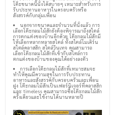
โต๊ะขนาดนี้นั่งได้สบายๆ เหมาะสำหรับการ
รับประทานอาหารในครอบครัวหรือ
สังสรรค์กับกลุ่มเพื่อน
นอกจากขนาดและจำนวนที่นั่งแล้ว การ
เลือกโต๊ะกลมไม้สักยังต้องพิจารณาถึงสไตล์
การตกแต่งของบ้านอีกด้วย โต๊ะกลมไม้สักมี
ให้เลือกหลากหลายสไตล์ ทั้งสไตล์โมเดิร์น
สไตล์คลาสสิก สไตล์วินเทจ คุณสามารถ
เลือกโต๊ะกลมไม้สักที่เข้ากับสไตล์การ
ตกแต่งของบ้านของคุณได้อย่างลงตัว
การเลือกโต๊ะกลมไม้สักที่เหมาะสมจะ
ทำให้คุณมีความสุขในการรับประทาน
อาหารและสังสรรค์กับครอบครัวและเพื่อน
ฝูง โต๊ะกลมไม้สักเป็นเฟอร์นิเจอร์ที่คลาสสิก
และ timeless คุณสามารถซื้อโต๊ะกลมไม้สัก
ครั้งเดียวและใช้งานได้นานหลายปี