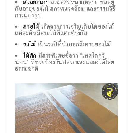
สีไม้สักเก่า
มีเฉดสีที่หลากหลาย ขึ้นอยู่
กับอายุของไม้ สภาพแวดล้อม และกรรมวิธี
การแปรรูป
ลายไม้
เกิดจากการเจริญเติบโตของไม้
แต่ละต้นมีลายไม้ที่แตกต่างกัน
วงไม้
เป็นวงปีที่บ่งบอกถึงอายุของไม้
ไม้สัก
มีสารพิเศษชื่อว่า "เทคโตควิ
นอน" ที่ช่วยป้องกันปลวกและแมลงได้โดย
ธรรมชาติ