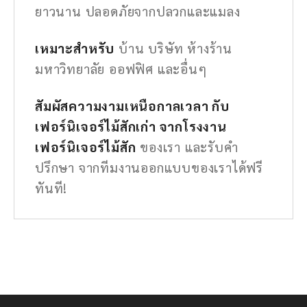
ยาวนาน ปลอดภัยจากปลวกและแมลง
เหมาะสำหรับ
บ้าน บริษัท ห้างร้าน
มหาวิทยาลัย ออฟฟิศ และอื่นๆ
สัมผัสความงามเหนือกาลเวลา กับ
เฟอร์นิเจอร์ไม้สักเก่า จากโรงงาน
เฟอร์นิเจอร์ไม้สัก
ของเรา และรับคำ
ปรึกษา จากทีมงานออกแบบของเราได้ฟรี
ทันที!