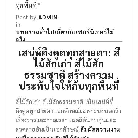
ทุกพื้นที่”
Post by
ADMIN
in
บทความทั่วไปเกี่ยวกับเฟอร์นิเจอร์ไม้
จริง
เสน่ห์ดึงดูดทุกสายตา: สี
ไม้สักเก่า สีไม้สัก
ธรรมชาติ สร้างความ
ประทับใจให้กับทุกพื้นที่
สีไม้สักเก่า สีไม้สักธรรมชาติ เป็นเสน่ห์ที่
ดึงดูดทุกสายตา เอกลักษณ์เฉพาะบ่งบอกถึง
เรื่องราวและกาลเวลา เฉดสีอันอบอุ่นและ
ลวดลายอันเป็นเอกลักษณ์
สัมผัสความงาม