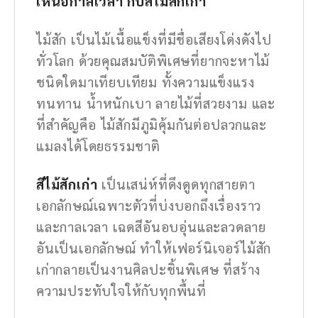
เหนือกาลเวลา กับสีไม้สักเก่า
ไม้สัก เป็นไม้เนื้อแข็งที่มีชื่อเสียงโด่งดังไป
ทั่วโลก ด้วยคุณสมบัติพิเศษที่ยากจะหาไม้
ชนิดใดมาเทียบเทียม ทั้งความแข็งแรง
ทนทาน น้ำหนักเบา ลายไม้ที่สวยงาม และ
ที่สำคัญคือ ไม้สักมีภูมิคุ้มกันต่อปลวกและ
แมลงได้โดยธรรมชาติ
สีไม้สักเก่า
เป็นเสน่ห์ที่ดึงดูดทุกสายตา
เอกลักษณ์เฉพาะตัวที่บ่งบอกถึงเรื่องราว
และกาลเวลา เฉดสีอันอบอุ่นและลวดลาย
อันเป็นเอกลักษณ์ ทำให้เฟอร์นิเจอร์ไม้สัก
เก่ากลายเป็นงานศิลปะชิ้นพิเศษ ที่สร้าง
ความประทับใจให้กับทุกพื้นที่