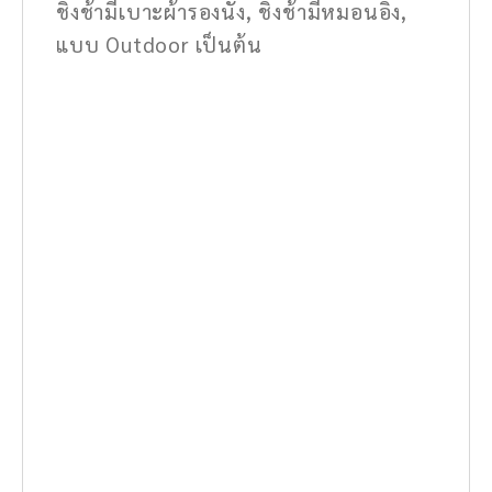
ชิงช้ามีเบาะผ้ารองนั่ง, ชิงช้ามีหมอนอิง,
แบบ Outdoor เป็นต้น