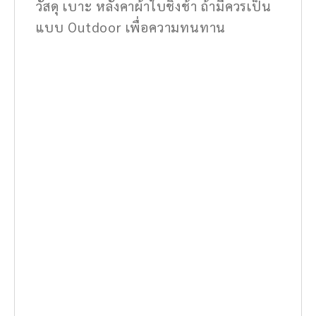
วัสดุ เบาะ หลังคาผ้าใบชิงช้า ถ้ามีควรเป็น
แบบ Outdoor เพื่อความทนทาน