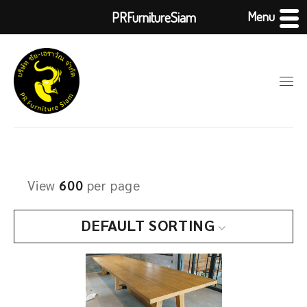
Menu
PRFurnitureSiam
View
600
per page
DEFAULT SORTING