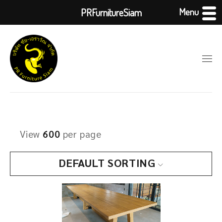
Menu
PRFurnitureSiam
View
600
per page
DEFAULT SORTING