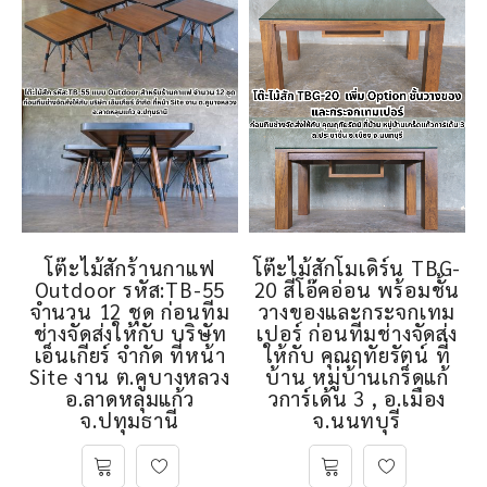
โต๊ะไม้สักร้านกาแฟ
โต๊ะไม้สักโมเดิร์น TBG-
Outdoor รหัส:TB-55
20 สีโอ๊คอ่อน พร้อมชั้น
จำนวน 12 ชุด ก่อนทีม
วางของและกระจกเทม
ช่างจัดส่งให้กับ บริษัท
เปอร์ ก่อนทีมช่างจัดส่ง
เอ็นเกียร์ จำกัด ที่หน้า
ให้กับ คุณฤทัยรัตน์ ที่
Site งาน ต.คูบางหลวง
บ้าน หมู่บ้านเกร็ดแก้
อ.ลาดหลุมแก้ว
วการ์เด้น 3 , อ.เมือง
จ.ปทุมธานี
จ.นนทบุรี