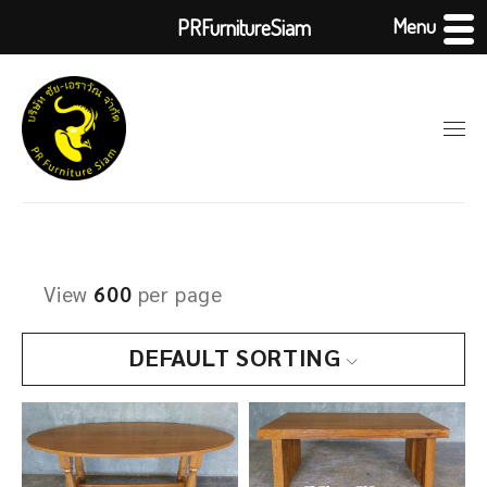
Menu
PRFurnitureSiam
View
600
per page
DEFAULT SORTING