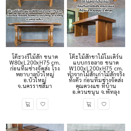
โต๊ะวงรีไม้สัก ขนาด
โต๊ะไม้สักขาไม้โมเดิร์น
W80xL200xH75 cm.
แบบกรอลาย ขนาด
ก่อนทีมช่างจัดส่ง โรง
W100xL200xH75 cm.
พยาบาลบัวใหญ่
ทำจากไม้สักเก่าไม้สักจริง
อ.บัวใหญ่
ทั้งตัว ก่อนทีมช่างจัดส่ง
จ.นครราชสีมา
คุณดวงแข ที่บ้าน
อ.ควนขนุน จ.พัทลุง