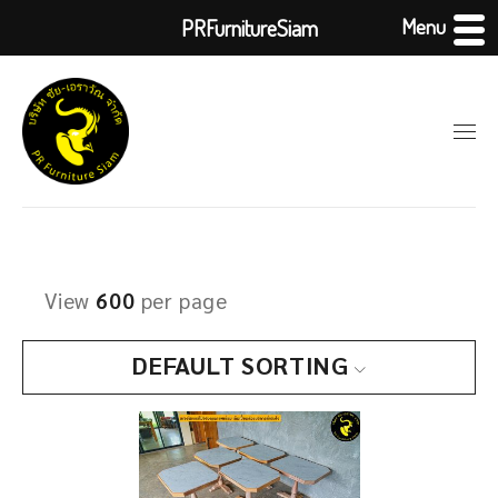
Menu
PRFurnitureSiam
View
600
per page
DEFAULT SORTING