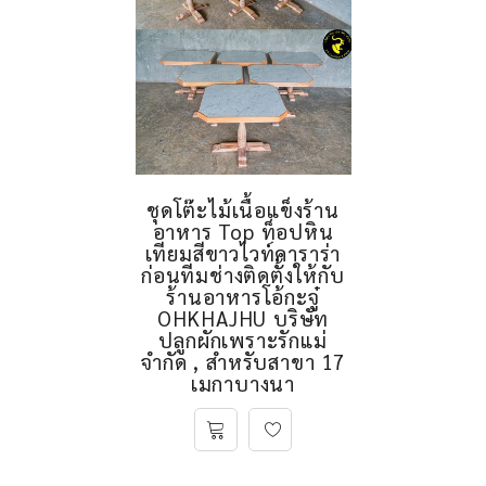
ชุดโต๊ะไม้เนื้อแข็งร้าน
อาหาร Top ท็อปหิน
เทียมสีขาวไวท์คาราร่า
ก่อนทีมช่างติดตั้งให้กับ
ร้านอาหารโอ้กะจู๋
OHKHAJHU บริษัท
ปลูกผักเพราะรักแม่
จำกัด , สำหรับสาขา 17
เมกาบางนา