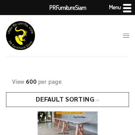
Menu
PRFurnitureSiam
View
600
per page
DEFAULT SORTING