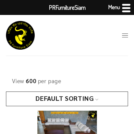
Menu
PRFurnitureSiam
View
600
per page
DEFAULT SORTING