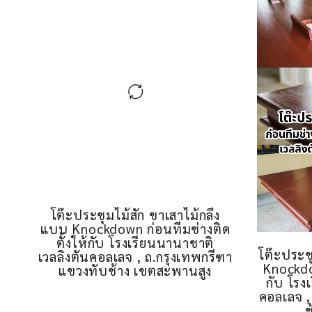
โต๊ะประชุมไม้สัก ขาเสาไม้กลึง
แบบ Knockdown ก่อนทีมช่างติด
ตั้งให้กับ โรงเรียนนานาชาติ
โต๊ะประช
เวลลิงตันคอลเลจ , ถ.กรุงเทพกรีฑา
Knockdow
แขวงทับช้าง เขตสะพานสูง
กับ โรง
คอลเลจ ,
ช