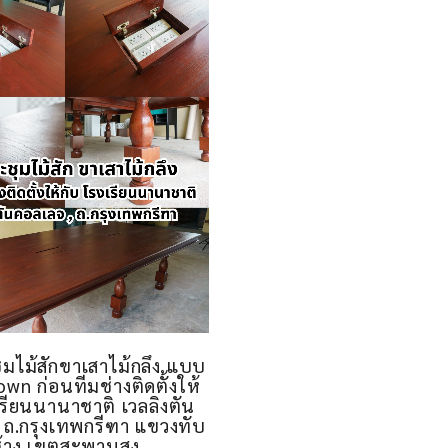
ุมไม้สักขาเสาไม้กลึง แบบ
n ก่อนทีมช่างติดตั้งให้
เรียนนานาชาติ เวลลิงตัน
 ถ.กรุงเทพกรีฑา แขวงทับ
้าง เขตสะพานสูง