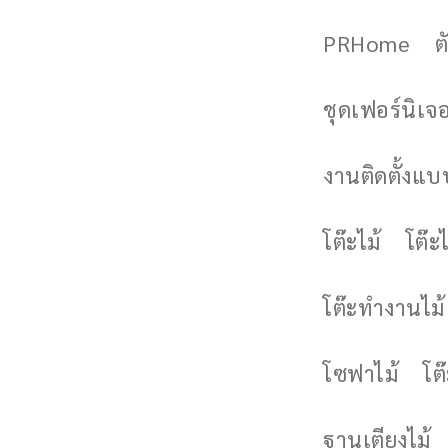
PRHome
ต
ชุดเฟอร์นิเจอร
งานติดตั้งแบบ
โต๊ะไม้
โต๊ะไ
โต๊ะทำงานไม้
โซฟาไม้
โต
ฐานเตียงไม้