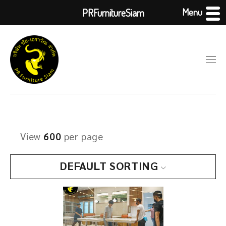
Menu
PRFurnitureSiam
View
600
per page
DEFAULT SORTING