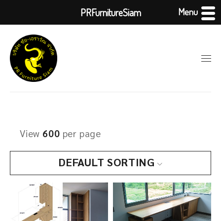
Menu
PRFurnitureSiam
View
600
per page
DEFAULT SORTING