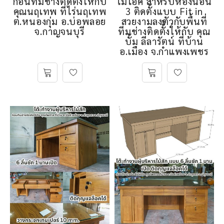
ก่อนทีมช่างติดตั้งให้กับ
ไม้โอ๊ค สำหรับห้องนอน
คุณนฤเทพ ที่ไร่นฤเทพ
3 ติดตั้งแบบ Fit in
ต.หนองกุ่ม อ.บ่อพลอย
สวยงามลงตัวกับพื้นที่
จ.กาญจนบุรี
ทีมช่างติดตั้้งให้กับ คุณ
บั้ม ลีลารัตน์ ที่บ้าน
อ.เมือง จ.กําแพงเพชร