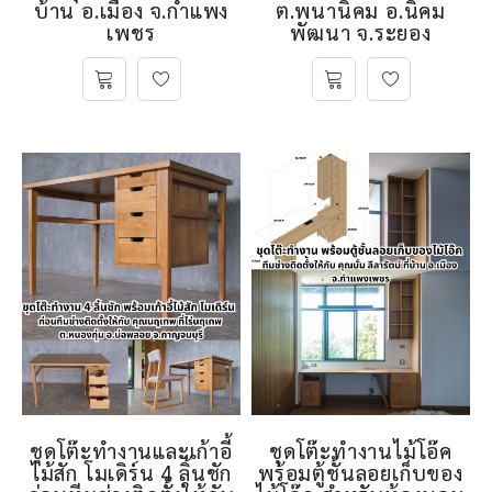
บ้าน อ.เมือง จ.กําแพง
ต.พนานิคม อ.นิคม
เพชร
พัฒนา จ.ระยอง
ชุดโต๊ะทำงานและเก้าอี้
ชุดโต๊ะทํางานไม้โอ๊ค
ไม้สัก โมเดิร์น 4 ลิ้นชัก
พร้อมตู้ชั้นลอยเก็บของ