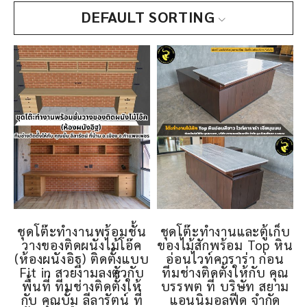
DEFAULT SORTING
ชุดโต๊ะทำงานพร้อมชั้น
ชุดโต๊ะทำงานและตู้เก็บ
วางของติดผนังไม้โอ๊ค
ของไม้สักพร้อม Top หิน
(ห้องผนังอิฐ) ติดตั้งแบบ
อ่อนไวท์คาราร่า ก่อน
Fit in สวยงามลงตัวกับ
ทีมช่างติดตั้งให้กับ คุณ
พื้นที่ ทีมช่างติดตั้้งให้
บรรพต ที่ บริษัท สยาม
กับ คุณบั้ม ลีลารัตน์ ที่
แอนนิมอลฟีด จำกัด