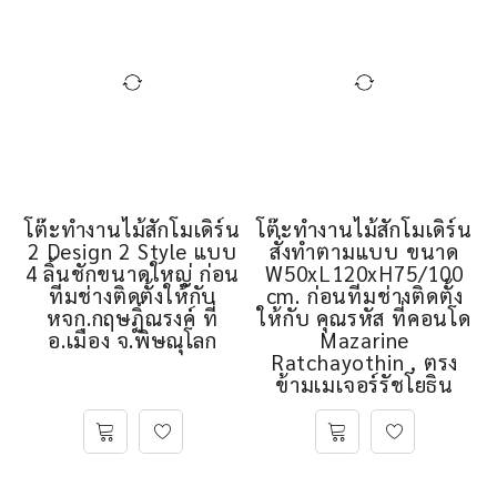
โต๊ะทำงานไม้สักโมเดิร์น
โต๊ะทำงานไม้สักโมเดิร์น
2 Design 2 Style แบบ
สั่งทำตามแบบ ขนาด
4 ลิ้นชักขนาดใหญ่ ก่อน
W50xL120xH75/100
ทีมช่างติดตั้งให้กับ
cm. ก่อนทีมช่างติดตั้ง
หจก.กฤษฏิ์ณรงค์ ที่
ให้กับ คุณรหัส ที่คอนโด
อ.เมือง จ.พิษณุโลก
Mazarine
Ratchayothin , ตรง
ข้ามเมเจอร์รัชโยธิน