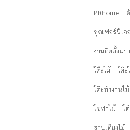
PRHome
ต
ชุดเฟอร์นิเจอร
งานติดตั้งแบบ
โต๊ะไม้
โต๊ะไ
โต๊ะทำงานไม้
โซฟาไม้
โต
ฐานเตียงไม้