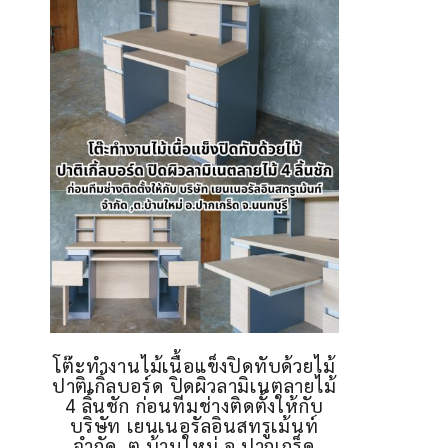
โต๊ะทำงานไม้เนื้อแข็งปิดทับด้วยไม้
ปาติเกิ้ลบอร์ด ปิดผิวลามิเนตลายไม้
4 ลิ้นชัก ก่อนทีมช่างติดตั้งให้กับ
บริษัท เยนเนอรัลอินสทรูเม้นท์
จำกัด ,ต.บ้านใหม่ อ.ปากเกร็ด