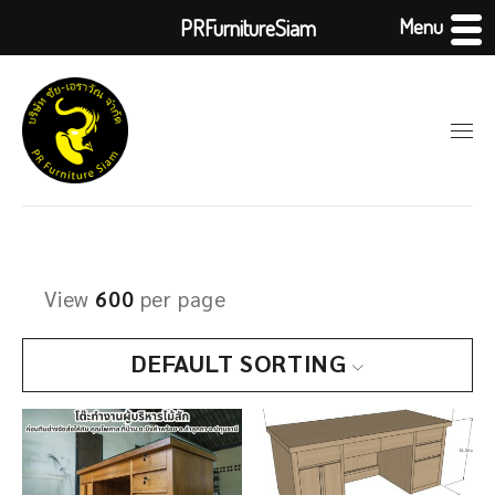
Menu
PRFurnitureSiam
View
600
per page
DEFAULT SORTING