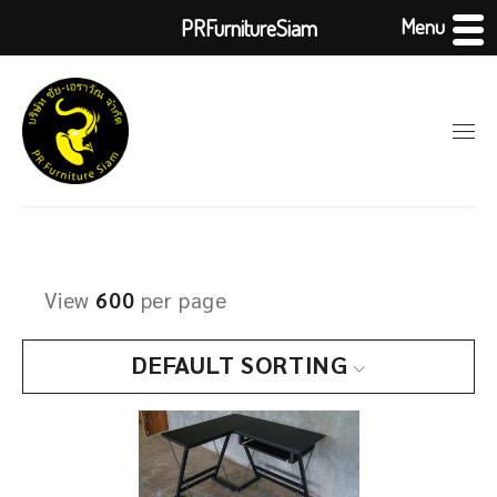
Menu
PRFurnitureSiam
View
600
per page
DEFAULT SORTING