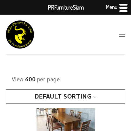
Menu
PRFurnitureSiam
View
600
per page
DEFAULT SORTING