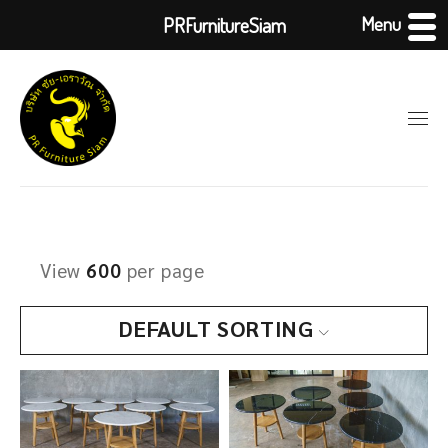
Menu
PRFurnitureSiam
View
600
per page
DEFAULT SORTING