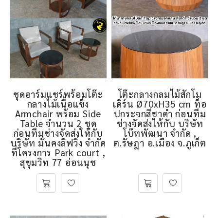
ชุดอาร์มแชร์พร้อมโต๊ะ
โต๊ะกลางกลมไม้สักโม
กลางไม้เนื้อแข็ง
เดิร์น Ø70xH35 cm ท็อ
Armchair พร้อม Side
ปกระจกสีชาดำ ก่อนทีม
Table จำนวน 2 ชุด
ช่างจัดส่งให้กับ บริษัท
ก่อนทีมช่างจัดส่งให้กับ
โบ๊ทพัฒนา จำกัด ,
บริษัท มั่นคงลิฟวิ่ง จำกัด
ต.รัษฎา อ.เมือง จ.ภูเก็ต
ที่โครงการ Park court ,
สุขุมวิท 77 อ่อนนุช