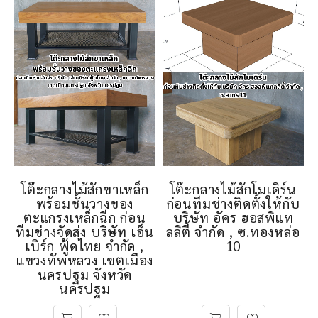
โต๊ะกลางไม้สักขาเหล็ก
โต๊ะกลางไม้สักโมเดิร์น
พร้อมชั้นวางของ
ก่อนทีมช่างติดตั้งให้กับ
ตะแกรงเหล็กฉีก ก่อน
บริษัท อัคร ฮอสพิแท
ทีมช่างจัดส่ง บริษัท เอ็น
ลลิตี้ จำกัด , ซ.ทองหล่อ
เบิร์ก ฟู้ดไทย จำกัด ,
10
แขวงทัพหลวง เขตเมือง
นครปฐม จังหวัด
นครปฐม