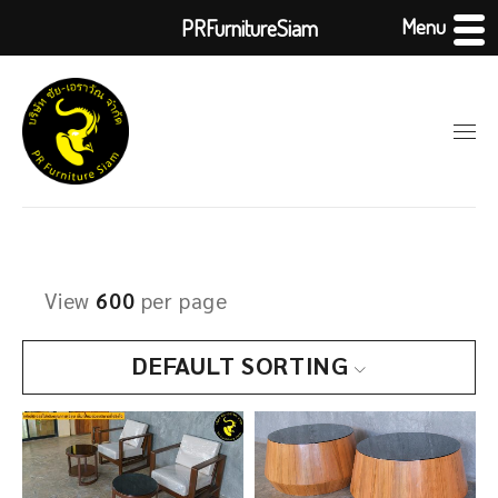
Menu
PRFurnitureSiam
View
600
per page
DEFAULT SORTING