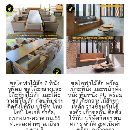
ชุดโซฟาไม้สัก 7 ที่นั่ง
ชุดโซฟาไม้สัก พร้อม
พร้อม ชุดโต๊ะกลางและ
เบาะที่นั่ง และพนักพิง
โต๊ะข้างไม้สัก และโต๊ะ
หลัง หุ้มหนัง PU พร้อม
วางทีวีไม้สัก ก่อนทีมช่าง
ชุดโต๊ะกลางไม้สักขา
ติดตั้งให้กับ บริษัท ไทย
เหล็ก วางซ้อนกันได้
โซบิ โคเกอิ จำกัด,
ลงตัว เข้าชุดกัน ติดตั้ง
ถ.บางนา-ตราด กม.55
ให้กับ บริษัทวิทยา ยน
ต.คลองตำหรุ อ.เมือง
ตการ จำกัด @ต.บึงคำ
จ.ชลบุรี
พร้อย อ.ลำลูกกา