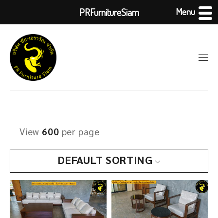
Menu
PRFurnitureSiam
View
600
per page
DEFAULT SORTING