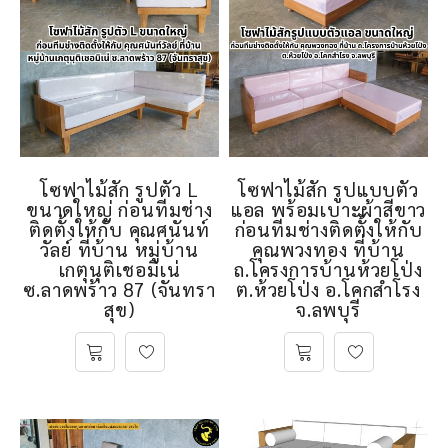
โซฟาไม้สัก รูปตัว L
โซฟาไม้สัก รูปแบบตัว
ขนาดใหญ่ ก่อนทีมช่าง
แอล พร้อมเบาะผ้าสีขาว
ติดตั้งให้กับ คุณศนันท์
ก่อนทีมช่างติดตั้งให้กับ
วัลย์ ที่บ้าน หมู่บ้าน
คุณพวงทอง ที่บ้าน
เกตุนุติเชอมิเน่
ถ.โครงการบ้านห้วยโป่ง
ซ.ลาดพร้าว 87 (จันทรา
ต.ห้วยโป่ง อ.โคกสำโรง
สุข)
จ.ลพบุรี