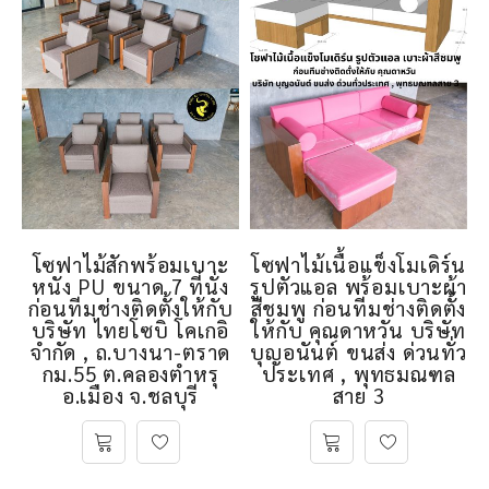
โซฟาไม้สักพร้อมเบาะ
โซฟาไม้เนื้อแข็งโมเดิร์น
หนัง PU ขนาด 7 ที่นั่ง
รูปตัวแอล พร้อมเบาะผ้า
ก่อนทีมช่างติดตั้งให้กับ
สีชมพู ก่อนทีมช่างติดตั้ง
บริษัท ไทยโซบิ โคเกอิ
ให้กับ คุณดาหวัน บริษัท
จำกัด , ถ.บางนา-ตราด
บุญอนันต์ ขนส่ง ด่วนทั่ว
กม.55 ต.คลองตำหรุ
ประเทศ , พุทธมณฑล
อ.เมือง จ.ชลบุรี
สาย 3