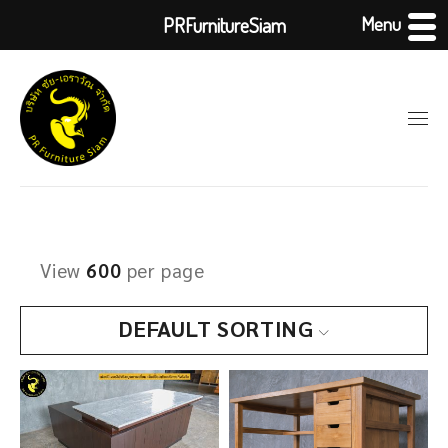
Menu
PRFurnitureSiam
View
600
per page
DEFAULT SORTING