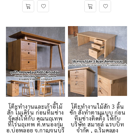
โต๊ะทำงานและเก้าอี้ไม้
โต๊ะทำงานไม้สัก 3 ลิ้น
สัก โมเดิร์น ก่อนทีมช่าง
ชัก สั่งทำตามแบบ ก่อน
จัดส่งให้กับ คุณนฤเทพ
ทีมช่างติดตั้ง ให้กับ
ที่ไร่นฤเทพ ต.หนองกุ่ม
บริษัท สมายล์ แรบบิท
อ.บ่อพลอย จ.กาญจนบุรี
จำกัด , ถ.ริมคลอง