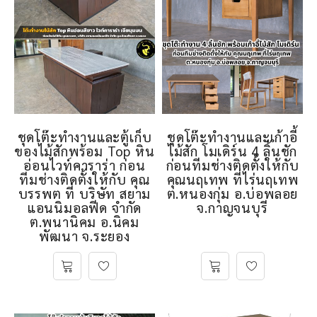
ชุดโต๊ะทำงานและตู้เก็บ
ชุดโต๊ะทำงานและเก้าอี้
ของไม้สักพร้อม Top หิน
ไม้สัก โมเดิร์น 4 ลิ้นชัก
อ่อนไวท์คาราร่า ก่อน
ก่อนทีมช่างติดตั้งให้กับ
ทีมช่างติดตั้งให้กับ คุณ
คุณนฤเทพ ที่ไร่นฤเทพ
บรรพต ที่ บริษัท สยาม
ต.หนองกุ่ม อ.บ่อพลอย
แอนนิมอลฟีด จำกัด
จ.กาญจนบุรี
ต.พนานิคม อ.นิคม
พัฒนา จ.ระยอง