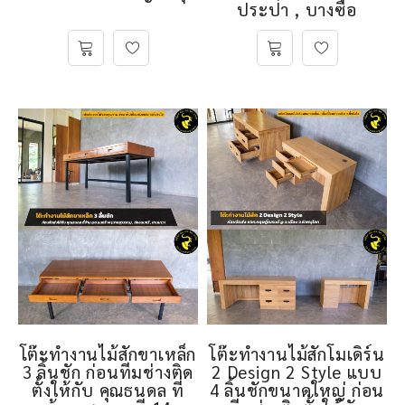
ประปา , บางซื่อ
โต๊ะทำงานไม้สักขาเหล็ก
โต๊ะทำงานไม้สักโมเดิร์น
3 ลิ้นชัก ก่อนทีมช่างติด
2 Design 2 Style แบบ
ตั้งให้กับ คุณธนดล ที่
4 ลิ้นชักขนาดใหญ่ ก่อน