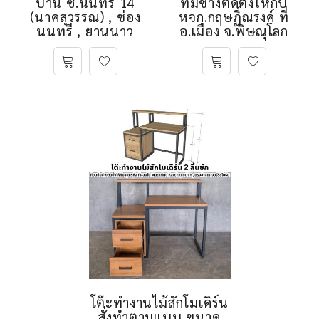
บ้าน ซ.นนทรี 14
ทีมช่างติดตั้งให้กับ
(นาคสุวรรณ) , ช่อง
หจก.กฤษฏิ์ณรงค์ ที่
นนทรี , ยานนาว
อ.เมือง จ.พิษณุโลก
โต๊ะทำงานไม้สักโมเดิร์น
สั่งทำตามแบบ ขนาด