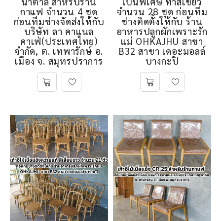
น้ำตาล สำหรับร้าน
เป็นพิเศษ ทำสีเขียว
กาแฟ จำนวน 4 ชุด
จำนวน 28 ชุด ก่อนทีม
ก่อนทีมช่างจัดส่งให้กับ
ช่างติดตั้งให้กับ ร้าน
บริษัท ลา คาแนล
อาหารปลูกผักเพราะรัก
คาเฟ่(ประเทศไทย)
แม่ OHKAJHU สาขา
จำกัด, ต. เทพารักษ์ อ.
B32 สาขา เดอะมอลล์
เมือง จ. สมุทรปราการ
บางกะปิ