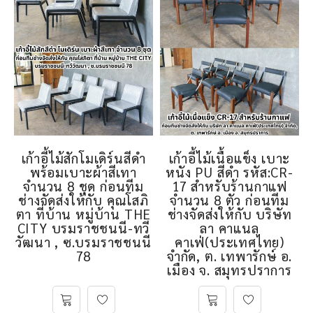
เก้าอี้ไม้สักโมเดิร์นสีดำ
เก้าอี้ไม้เนื้อแข็ง เบาะ
พร้อมเบาะผ้าสีเทา
หนัง PU สีดำ รหัส:CR-
จำนวน 8 ชุด ก่อนทีม
17 สำหรับร้านกาแฟ
ช่างจัดส่งให้กับ คุณโสภิ
จำนวน 8 ตัว ก่อนทีม
ตา ที่บ้าน หมู่บ้าน THE
ช่างจัดส่งให้กับ บริษัท
CITY บรมราชชนนี-ทวี
ลา คาแนล
วัฒนา , ซ.บรมราชชนนี
คาเฟ่(ประเทศไทย)
78
จำกัด, ต. เทพารักษ์ อ.
เมือง จ. สมุทรปราการ