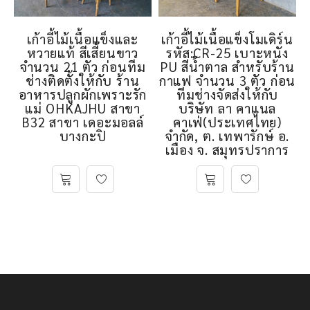
เก้าอี้ไม้เนื้อแข็งและ
เก้าอี้ไม้เนื้อแข็งโมเดิร์น
หวายแท้ สีเสี้ยนขาว
รหัส:CR-25 เบาะหนัง
จำนวน 21 ตัว ก่อนทีม
PU สีน้ำตาล สำหรับร้าน
ช่างติดตั้งให้กับ ร้าน
กาแฟ จำนวน 3 ตัว ก่อน
อาหารปลูกผักเพราะรัก
ทีมช่างจัดส่งให้กับ
แม่ OHKAJHU สาขา
บริษัท ลา คาแนล
B32 สาขา เดอะมอลล์
คาเฟ่(ประเทศไทย)
บางกะปิ
จำกัด, ต. เทพารักษ์ อ.
เมือง จ. สมุทรปราการ