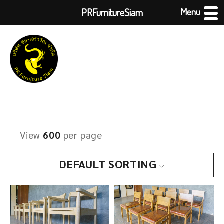
Menu
PRFurnitureSiam
View
600
per page
DEFAULT SORTING