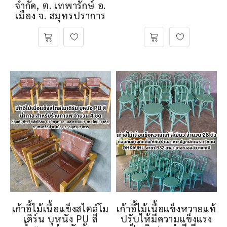
จำกัด, ต. เทพารักษ์ อ.
เมือง จ. สมุทรปราการ
เก้าอี้ไม้เนื้อแข็งสไตล์โม
เก้าอี้ไม้เนื้อแข็งหวายแท้
เดิร์น บุหนัง PU สี
ปรับให้มีความแข็งแรง