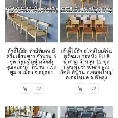
ก้าอี้ไม้สัก ทำสีพิเศษ สี
เก้าอี้ไม้สัก สไตล์โมเดิร์น
ครีมเสี้ยนขาว จำนวน 6
พร้อมเบาะหนัง PU สี
ชุด ก่อนทีมช่างจัดส่ง
น้ำตาล จำนวน 12 ชุด
คุณคมสันต์ ที่บ้าน ต.วัด
ก่อนทีมช่างจัดส่ง คุณ
ตูม อ.เมือง จ.อยุธยา
กิตติ ที่บ้าน ต.คลองใหญ่
อ.ตะโหมด จ.พัทลุง