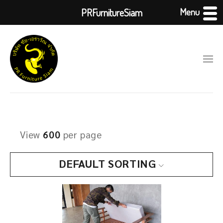
Menu
PRFurnitureSiam
View
600
per page
DEFAULT SORTING