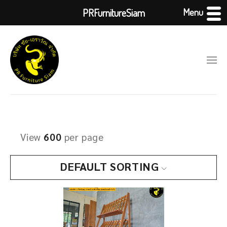
Menu
PRFurnitureSiam
View
600
per page
DEFAULT SORTING