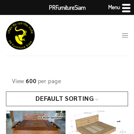
Menu
PRFurnitureSiam
View
600
per page
DEFAULT SORTING