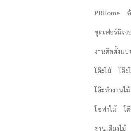
PRHome
ต
ชุดเฟอร์นิเจอร
งานติดตั้งแบบ
โต๊ะไม้
โต๊ะไ
โต๊ะทำงานไม้
โซฟาไม้
โต
ฐานเตียงไม้