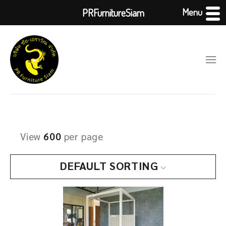
Menu
PRFurnitureSiam
View
600
per page
DEFAULT SORTING