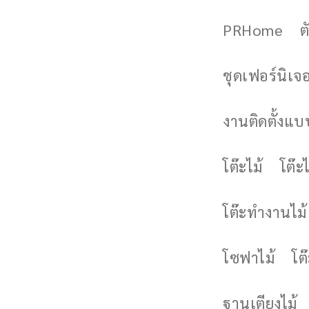
PRHome
ต
ชุดเฟอร์นิเจอร
งานติดตั้งแบบ
โต๊ะไม้
โต๊ะไ
โต๊ะทำงานไม้
โซฟาไม้
โต
ฐานเตียงไม้