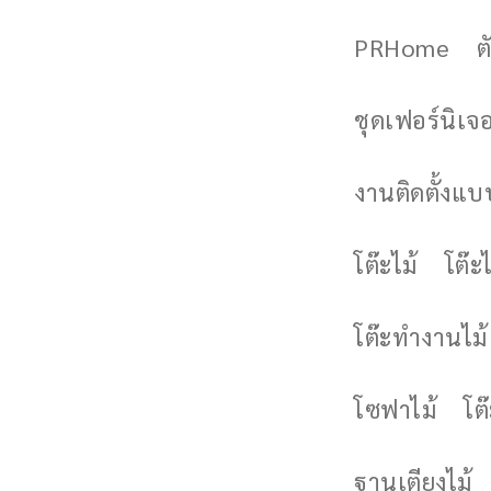
PRHome
ต
ชุดเฟอร์นิเจอร
งานติดตั้งแบบ
โต๊ะไม้
โต๊ะไ
โต๊ะทำงานไม้
โซฟาไม้
โต
ฐานเตียงไม้