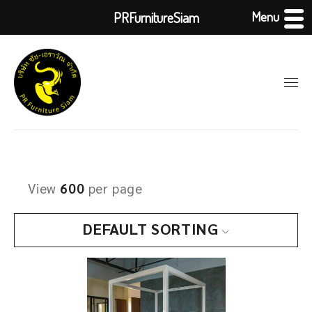
Menu
PRFurnitureSiam
View
600
per page
DEFAULT SORTING