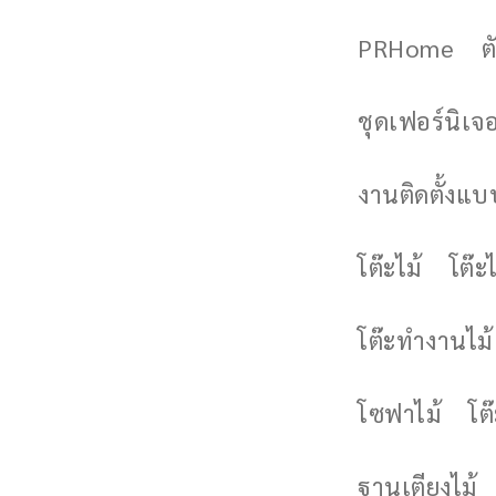
PRHome
ต
ชุดเฟอร์นิเจอร
งานติดตั้งแบบ
โต๊ะไม้
โต๊ะไ
โต๊ะทำงานไม้
โซฟาไม้
โต
ฐานเตียงไม้